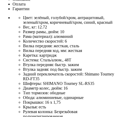
Оплата
Гарантии
Цвет: зелёный, голубой/хром, антрацитовый,
зеленый/хром, коричневый/хром, синий, красный
Вес, кг: 12.72
Размер рамы, дюйм: 10
Рама (материал): алюминий
Количество скоростей: 6
Вилка передняя: жесткая, сталь
Вилка передняя ход, мм: жесткая
Каретка: картридж
Система: Сталь/алюм., 48Т
Втулка передняя: быстр. зажим
Втулка задняя: под быстр. зажим
Задний переключатель скоростей: Shimano Tourney
RD-FT35
Шифтеры: SHIMANO Tourney SL-RS35
Диаметр колес, дюйм: 16
Тип тормозов: ободные
Обода: алюминиевые, одинарные
Покрышки: 16 х 1,75
Крылья: есть
Рулевая колонка: Безрезьбовая
полуинтегрированная