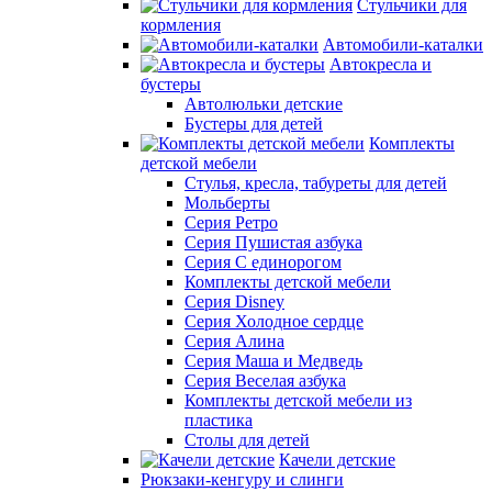
Стульчики для
кормления
Автомобили-каталки
Автокресла и
бустеры
Автолюльки детские
Бустеры для детей
Комплекты
детской мебели
Стулья, кресла, табуреты для детей
Мольберты
Серия Ретро
Серия Пушистая азбука
Серия С единорогом
Комплекты детской мебели
Серия Disney
Серия Холодное сердце
Серия Алина
Серия Маша и Медведь
Серия Веселая азбука
Комплекты детской мебели из
пластика
Столы для детей
Качели детские
Рюкзаки-кенгуру и слинги