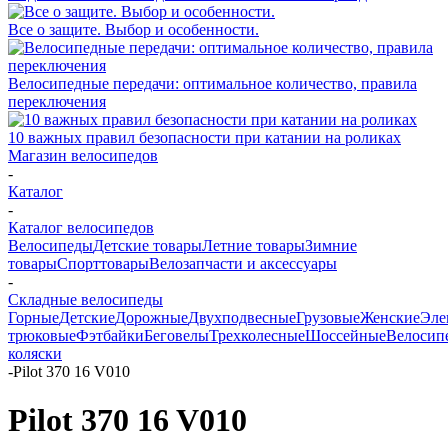
Все о защите. Выбор и особенности.
Велосипедные передачи: оптимальное количество, правила
переключения
10 важных правил безопасности при катании на роликах
Магазин велосипедов
-
Каталог
-
Каталог велосипедов
Велосипеды
Детские товары
Летние товары
Зимние
товары
Спорттовары
Велозапчасти и аксессуары
-
Складные велосипеды
Горные
Детские
Дорожные
Двухподвесные
Грузовые
Женские
Эле
трюковые
Фэтбайки
Беговелы
Трехколесные
Шоссейные
Велосип
коляски
-
Pilot 370 16 V010
Pilot 370 16 V010