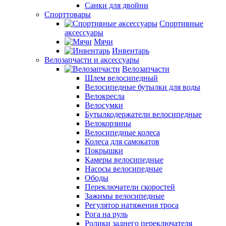
Санки для двойни
Спорттовары
Спортивные
аксессуары
Мячи
Инвентарь
Велозапчасти и аксессуары
Велозапчасти
Шлем велосипедный
Велосипедные бутылки для воды
Велокресла
Велосумки
Бутылкодержатели велосипедные
Велокорзины
Велосипедные колеса
Колеса для самокатов
Покрышки
Камеры велосипедные
Насосы велосипедные
Ободы
Переключатели скоростей
Зажимы велосипедные
Регулятор натяжения троса
Рога на руль
Ролики заднего переключателя