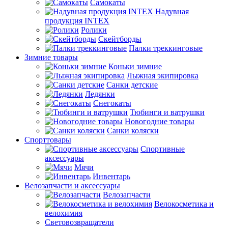
Самокаты
Надувная
продукция INTEX
Ролики
Скейтборды
Палки треккинговые
Зимние товары
Коньки зимние
Лыжная экипировка
Санки детские
Ледянки
Снегокаты
Тюбинги и ватрушки
Новогодние товары
Санки коляски
Спорттовары
Спортивные
аксессуары
Мячи
Инвентарь
Велозапчасти и аксессуары
Велозапчасти
Велокосметика и
велохимия
Световозвращатели