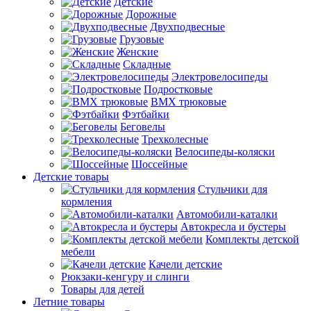
Детские
Дорожные
Двухподвесные
Грузовые
Женские
Складные
Электровелосипеды
Подростковые
BMX трюковые
Фэтбайки
Беговелы
Трехколесные
Велосипеды-коляски
Шоссейные
Детские товары
Стульчики для
кормления
Автомобили-каталки
Автокресла и бустеры
Комплекты детской
мебели
Качели детские
Рюкзаки-кенгуру и слинги
Товары для детей
Летние товары