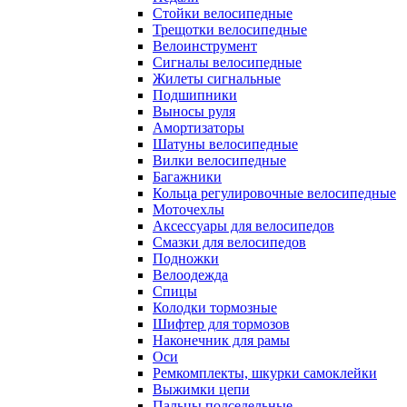
Стойки велосипедные
Трещотки велосипедные
Велоинструмент
Сигналы велосипедные
Жилеты сигнальные
Подшипники
Выносы руля
Амортизаторы
Шатуны велосипедные
Вилки велосипедные
Багажники
Кольца регулировочные велосипедные
Моточехлы
Аксессуары для велосипедов
Смазки для велосипедов
Подножки
Велоодежда
Спицы
Колодки тормозные
Шифтер для тормозов
Наконечник для рамы
Оси
Ремкомплекты, шкурки самоклейки
Выжимки цепи
Пальцы подседельные