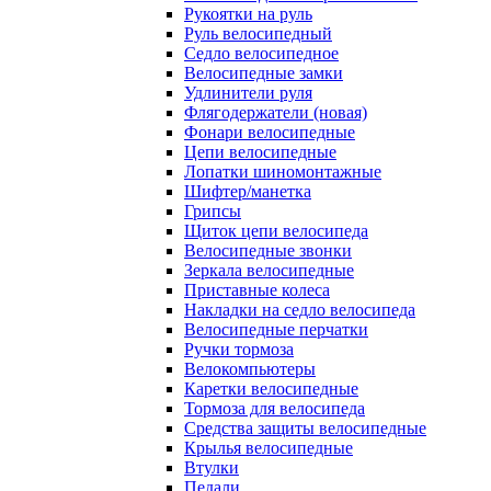
Рукоятки на руль
Руль велосипедный
Седло велосипедное
Велосипедные замки
Удлинители руля
Флягодержатели (новая)
Фонари велосипедные
Цепи велосипедные
Лопатки шиномонтажные
Шифтер/манетка
Грипсы
Щиток цепи велосипеда
Велосипедные звонки
Зеркала велосипедные
Приставные колеса
Накладки на седло велосипеда
Велосипедные перчатки
Ручки тормоза
Велокомпьютеры
Каретки велосипедные
Тормоза для велосипеда
Средства защиты велосипедные
Крылья велосипедные
Втулки
Педали