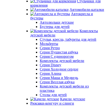
Стульчики для
кормления
Автомобили-каталки
Автокресла и
бустеры
Автолюльки детские
Бустеры для детей
Комплекты
детской мебели
Стулья, кресла, табуреты для детей
Мольберты
Серия Ретро
Серия Пушистая азбука
Серия С единорогом
Комплекты детской мебели
Серия Disney
Серия Холодное сердце
Серия Алина
Серия Маша и Медведь
Серия Веселая азбука
Комплекты детской мебели из
пластика
Столы для детей
Качели детские
Рюкзаки-кенгуру и слинги