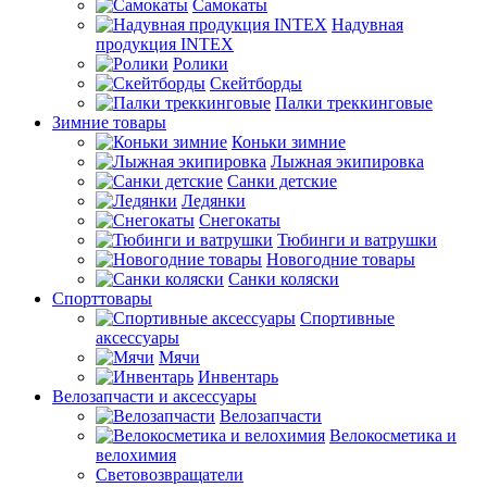
Самокаты
Надувная
продукция INTEX
Ролики
Скейтборды
Палки треккинговые
Зимние товары
Коньки зимние
Лыжная экипировка
Санки детские
Ледянки
Снегокаты
Тюбинги и ватрушки
Новогодние товары
Санки коляски
Спорттовары
Спортивные
аксессуары
Мячи
Инвентарь
Велозапчасти и аксессуары
Велозапчасти
Велокосметика и
велохимия
Световозвращатели