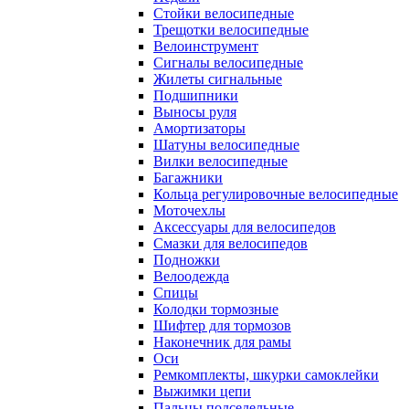
Стойки велосипедные
Трещотки велосипедные
Велоинструмент
Сигналы велосипедные
Жилеты сигнальные
Подшипники
Выносы руля
Амортизаторы
Шатуны велосипедные
Вилки велосипедные
Багажники
Кольца регулировочные велосипедные
Моточехлы
Аксессуары для велосипедов
Смазки для велосипедов
Подножки
Велоодежда
Спицы
Колодки тормозные
Шифтер для тормозов
Наконечник для рамы
Оси
Ремкомплекты, шкурки самоклейки
Выжимки цепи
Пальцы подседельные