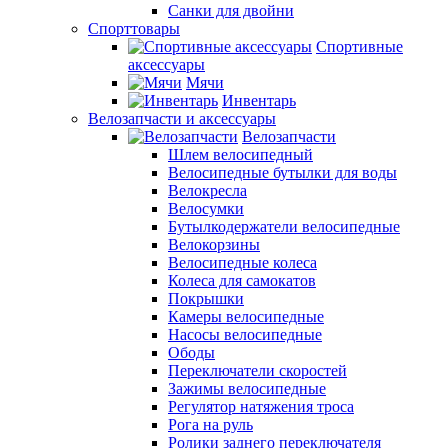
Санки для двойни
Спорттовары
Спортивные
аксессуары
Мячи
Инвентарь
Велозапчасти и аксессуары
Велозапчасти
Шлем велосипедный
Велосипедные бутылки для воды
Велокресла
Велосумки
Бутылкодержатели велосипедные
Велокорзины
Велосипедные колеса
Колеса для самокатов
Покрышки
Камеры велосипедные
Насосы велосипедные
Ободы
Переключатели скоростей
Зажимы велосипедные
Регулятор натяжения троса
Рога на руль
Ролики заднего переключателя