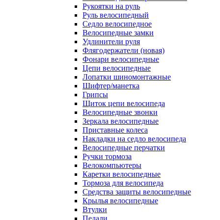
Рукоятки на руль
Руль велосипедный
Седло велосипедное
Велосипедные замки
Удлинители руля
Флягодержатели (новая)
Фонари велосипедные
Цепи велосипедные
Лопатки шиномонтажные
Шифтер/манетка
Грипсы
Щиток цепи велосипеда
Велосипедные звонки
Зеркала велосипедные
Приставные колеса
Накладки на седло велосипеда
Велосипедные перчатки
Ручки тормоза
Велокомпьютеры
Каретки велосипедные
Тормоза для велосипеда
Средства защиты велосипедные
Крылья велосипедные
Втулки
Педали