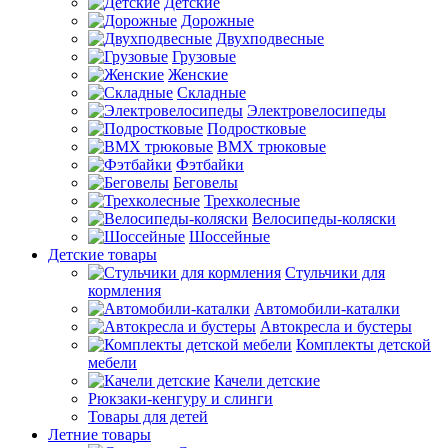
Детские
Дорожные
Двухподвесные
Грузовые
Женские
Складные
Электровелосипеды
Подростковые
BMX трюковые
Фэтбайки
Беговелы
Трехколесные
Велосипеды-коляски
Шоссейные
Детские товары
Стульчики для
кормления
Автомобили-каталки
Автокресла и бустеры
Комплекты детской
мебели
Качели детские
Рюкзаки-кенгуру и слинги
Товары для детей
Летние товары