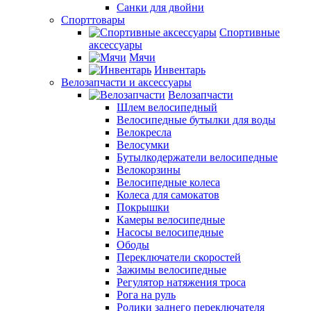
Санки для двойни
Спорттовары
Спортивные
аксессуары
Мячи
Инвентарь
Велозапчасти и аксессуары
Велозапчасти
Шлем велосипедный
Велосипедные бутылки для воды
Велокресла
Велосумки
Бутылкодержатели велосипедные
Велокорзины
Велосипедные колеса
Колеса для самокатов
Покрышки
Камеры велосипедные
Насосы велосипедные
Ободы
Переключатели скоростей
Зажимы велосипедные
Регулятор натяжения троса
Рога на руль
Ролики заднего переключателя