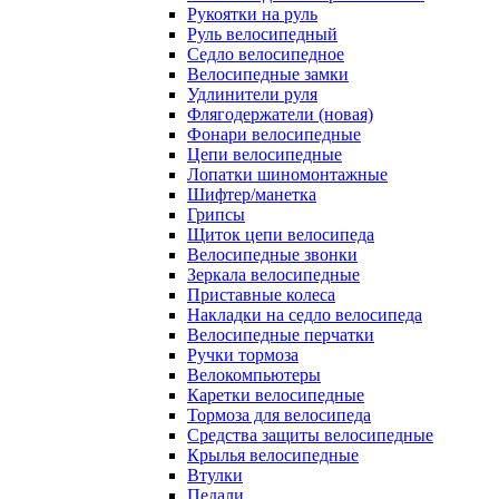
Рукоятки на руль
Руль велосипедный
Седло велосипедное
Велосипедные замки
Удлинители руля
Флягодержатели (новая)
Фонари велосипедные
Цепи велосипедные
Лопатки шиномонтажные
Шифтер/манетка
Грипсы
Щиток цепи велосипеда
Велосипедные звонки
Зеркала велосипедные
Приставные колеса
Накладки на седло велосипеда
Велосипедные перчатки
Ручки тормоза
Велокомпьютеры
Каретки велосипедные
Тормоза для велосипеда
Средства защиты велосипедные
Крылья велосипедные
Втулки
Педали