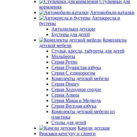
Стульчики для
кормления
Автомобили-каталки
Автокресла и
бустеры
Автолюльки детские
Бустеры для детей
Комплекты
детской мебели
Стулья, кресла, табуреты для детей
Мольберты
Серия Ретро
Серия Пушистая азбука
Серия С единорогом
Комплекты детской мебели
Серия Disney
Серия Холодное сердце
Серия Алина
Серия Маша и Медведь
Серия Веселая азбука
Комплекты детской мебели из
пластика
Столы для детей
Качели детские
Рюкзаки-кенгуру и слинги