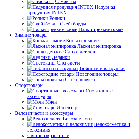
Самокаты
Надувная
продукция INTEX
Ролики
Скейтборды
Палки треккинговые
Зимние товары
Коньки зимние
Лыжная экипировка
Санки детские
Ледянки
Снегокаты
Тюбинги и ватрушки
Новогодние товары
Санки коляски
Спорттовары
Спортивные
аксессуары
Мячи
Инвентарь
Велозапчасти и аксессуары
Велозапчасти
Велокосметика и
велохимия
Световозвращатели