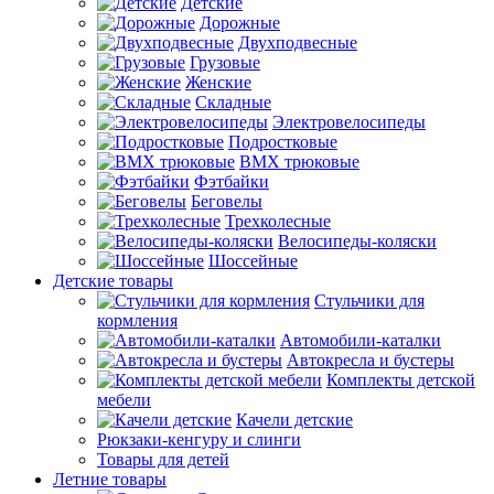
Детские
Дорожные
Двухподвесные
Грузовые
Женские
Складные
Электровелосипеды
Подростковые
BMX трюковые
Фэтбайки
Беговелы
Трехколесные
Велосипеды-коляски
Шоссейные
Детские товары
Стульчики для
кормления
Автомобили-каталки
Автокресла и бустеры
Комплекты детской
мебели
Качели детские
Рюкзаки-кенгуру и слинги
Товары для детей
Летние товары