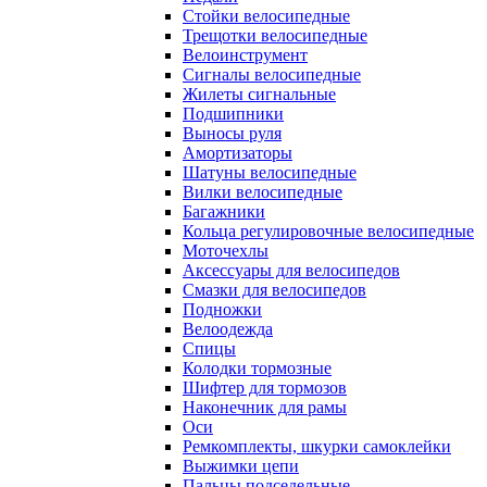
Стойки велосипедные
Трещотки велосипедные
Велоинструмент
Сигналы велосипедные
Жилеты сигнальные
Подшипники
Выносы руля
Амортизаторы
Шатуны велосипедные
Вилки велосипедные
Багажники
Кольца регулировочные велосипедные
Моточехлы
Аксессуары для велосипедов
Смазки для велосипедов
Подножки
Велоодежда
Спицы
Колодки тормозные
Шифтер для тормозов
Наконечник для рамы
Оси
Ремкомплекты, шкурки самоклейки
Выжимки цепи
Пальцы подседельные