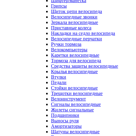
Шифтер/манетка
Грипсы
Щиток цепи велосипеда
Велосипедные звонки
Зеркала велосипедные
Приставные колеса
Накладки на седло велосипеда
Велосипедные перчатки
Ручки тормоза
Велокомпьютеры
Каретки велосипедные
Тормоза для велосипеда
Средства защиты велосипедные
Крылья велосипедные
Втулки
Педали
Стойки велосипедные
Трещотки велосипедные
Велоинструмент
Сигналы велосипедные
Жилеты сигнальные
Подшипники
Выносы руля
Амортизаторы
Шатуны велосипедные