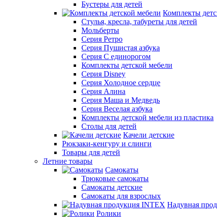
Бустеры для детей
Комплекты детс
Стулья, кресла, табуреты для детей
Мольберты
Серия Ретро
Серия Пушистая азбука
Серия С единорогом
Комплекты детской мебели
Серия Disney
Серия Холодное сердце
Серия Алина
Серия Маша и Медведь
Серия Веселая азбука
Комплекты детской мебели из пластика
Столы для детей
Качели детские
Рюкзаки-кенгуру и слинги
Товары для детей
Летние товары
Самокаты
Трюковые самокаты
Самокаты детские
Самокаты для взрослых
Надувная про
Ролики