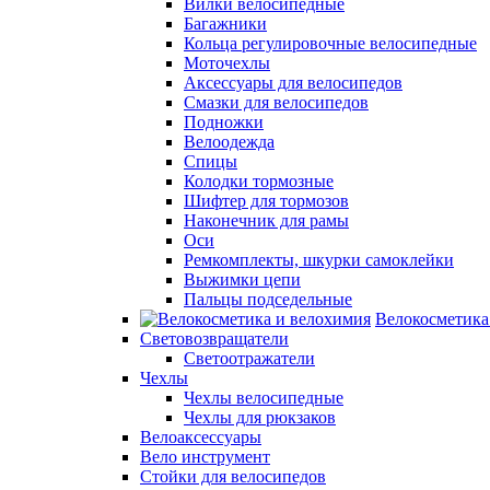
Вилки велосипедные
Багажники
Кольца регулировочные велосипедные
Моточехлы
Аксессуары для велосипедов
Смазки для велосипедов
Подножки
Велоодежда
Спицы
Колодки тормозные
Шифтер для тормозов
Наконечник для рамы
Оси
Ремкомплекты, шкурки самоклейки
Выжимки цепи
Пальцы подседельные
Велокосметика
Световозвращатели
Светоотражатели
Чехлы
Чехлы велосипедные
Чехлы для рюкзаков
Велоаксессуары
Вело инструмент
Стойки для велосипедов