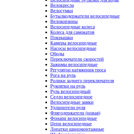
Велокресла
Велосумки
Бутылкодержатели велосипедные
Велокорзины
Велосипедные колеса
Колеса для самокатов
Покрышки
Камеры велосипедные
Насосы велосипедные
Ободы
Переключатели скоростей
Зажимы велосипедные
Регулятор натяжения троса
Рога на руль
Ролики заднего переключателя
Рукоятки на руль
Руль велосипедный
Седло велосипедное
Велосипедные замки
Удлинители руля
Флягодержатели (новая)
Фонари велосипедные
Цепи велосипедные
Лопатки шиномонтажные