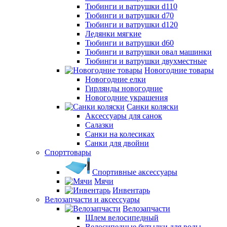
Тюбинги и ватрушки d110
Тюбинги и ватрушки d70
Тюбинги и ватрушки d120
Ледянки мягкие
Тюбинги и ватрушки d60
Тюбинги и ватрушки овал машинки
Тюбинги и ватрушки двухместные
Новогодние товары
Новогодние елки
Гирлянды новогодние
Новогодние украшения
Санки коляски
Аксессуары для санок
Салазки
Санки на колесиках
Санки для двойни
Спорттовары
Спортивные аксессуары
Мячи
Инвентарь
Велозапчасти и аксессуары
Велозапчасти
Шлем велосипедный
Велосипедные бутылки для воды