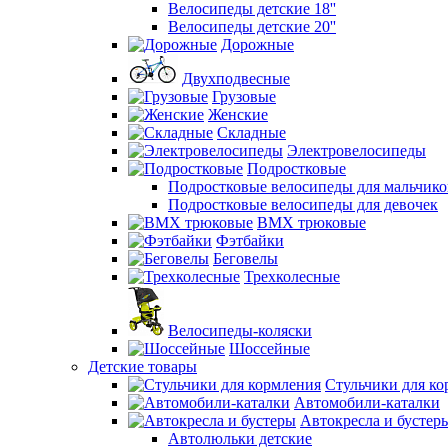
Велосипеды детские 18''
Велосипеды детские 20''
Дорожные
Двухподвесные
Грузовые
Женские
Складные
Электровелосипеды
Подростковые
Подростковые велосипеды для мальчико
Подростковые велосипеды для девочек
BMX трюковые
Фэтбайки
Беговелы
Трехколесные
Велосипеды-коляски
Шоссейные
Детские товары
Стульчики для к
Автомобили-каталки
Автокресла и бустер
Автолюльки детские