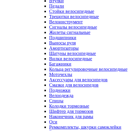
Втулки
Педали
Стойки велосипедные
Трещотки велосипедные
Велоинструмент
Сигналы велосипедные
Жилеты сигнальные
Подшипники
Выносы руля
Амортизаторы
Шатуны велосипедные
Вилки велосипедные
Багажники
Кольца регулировочные велосипедные
Моточехлы
Аксессуары для велосипедов
Смазки для велосипедов
Подножки
Велоодежда
Спицы
Колодки тормозные
Шифтер для тормозов
Наконечник для рамы
Оси
Ремкомплекты, шкурки самоклейки