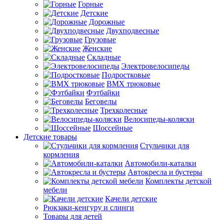
Горные
Детские
Дорожные
Двухподвесные
Грузовые
Женские
Складные
Электровелосипеды
Подростковые
BMX трюковые
Фэтбайки
Беговелы
Трехколесные
Велосипеды-коляски
Шоссейные
Детские товары
Стульчики для
кормления
Автомобили-каталки
Автокресла и бустеры
Комплекты детской
мебели
Качели детские
Рюкзаки-кенгуру и слинги
Товары для детей