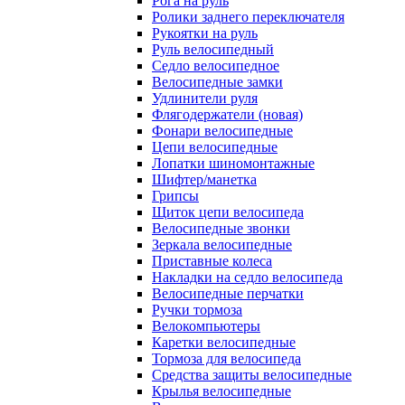
Рога на руль
Ролики заднего переключателя
Рукоятки на руль
Руль велосипедный
Седло велосипедное
Велосипедные замки
Удлинители руля
Флягодержатели (новая)
Фонари велосипедные
Цепи велосипедные
Лопатки шиномонтажные
Шифтер/манетка
Грипсы
Щиток цепи велосипеда
Велосипедные звонки
Зеркала велосипедные
Приставные колеса
Накладки на седло велосипеда
Велосипедные перчатки
Ручки тормоза
Велокомпьютеры
Каретки велосипедные
Тормоза для велосипеда
Средства защиты велосипедные
Крылья велосипедные