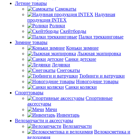
Летние товары
Самокаты
Надувная
продукция INTEX
Ролики
Скейтборды
Палки треккинговые
Зимние товары
Коньки зимние
Лыжная экипировка
Санки детские
Ледянки
Снегокаты
Тюбинги и ватрушки
Новогодние товары
Санки коляски
Спорттовары
Спортивные
аксессуары
Мячи
Инвентарь
Велозапчасти и аксессуары
Велозапчасти
Велокосметика и
велохимия