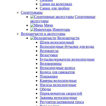
Санки на колесиках
Санки для двойни
Спорттовары
Спортивные
аксессуары
Мячи
Инвентарь
Велозапчасти и аксессуары
Велозапчасти
Шлем велосипедный
Велосипедные бутылки для воды
Велокресла
Велосумки
Бутылкодержатели велосипедные
Велокорзины
Велосипедные колеса
Колеса для самокатов
Покрышки
Камеры велосипедные
Насосы велосипедные
Ободы
Переключатели скоростей
Зажимы велосипедные
Регулятор натяжения троса