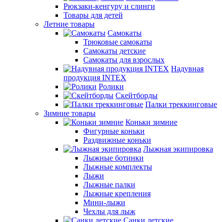
Рюкзаки-кенгуру и слинги
Товары для детей
Летние товары
Самокаты
Трюковые самокаты
Самокаты детские
Самокаты для взрослых
Надувная
продукция INTEX
Ролики
Скейтборды
Палки треккинговые
Зимние товары
Коньки зимние
Фигурные коньки
Раздвижные коньки
Лыжная экипировка
Лыжные ботинки
Лыжные комплекты
Лыжи
Лыжные палки
Лыжные крепления
Мини-лыжи
Чехлы для лыж
Санки детские