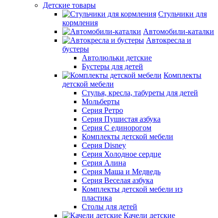
Детские товары
Стульчики для
кормления
Автомобили-каталки
Автокресла и
бустеры
Автолюльки детские
Бустеры для детей
Комплекты
детской мебели
Стулья, кресла, табуреты для детей
Мольберты
Серия Ретро
Серия Пушистая азбука
Серия С единорогом
Комплекты детской мебели
Серия Disney
Серия Холодное сердце
Серия Алина
Серия Маша и Медведь
Серия Веселая азбука
Комплекты детской мебели из
пластика
Столы для детей
Качели детские