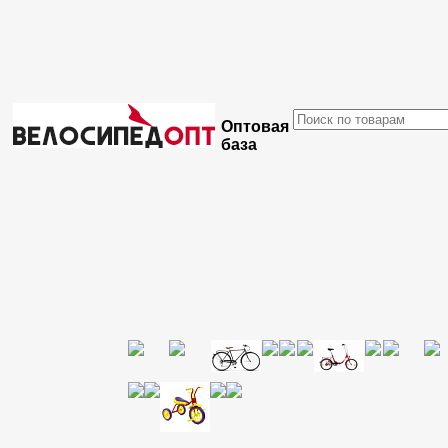
Оптовая
база