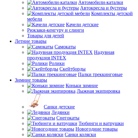
Автомобили-каталки
Автокресла и бустеры
Комплекты детской
мебели
Качели детские
Рюкзаки-кенгуру и слинги
Товары для детей
Летние товары
Самокаты
Надувная
продукция INTEX
Ролики
Скейтборды
Палки треккинговые
Зимние товары
Коньки зимние
Лыжная экипировка
Санки детские
Ледянки
Снегокаты
Тюбинги и ватрушки
Новогодние товары
Санки коляски