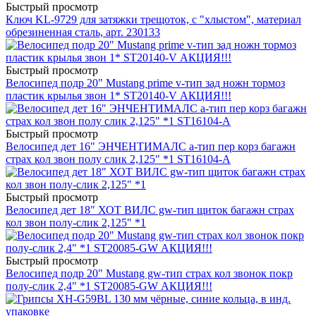
Быстрый просмотр
Ключ KL-9729 для затяжки трещоток, с "хлыстом", материал
обрезиненная сталь, арт. 230133
Быстрый просмотр
Велосипед подр 20" Mustang prime v-тип зад ножн тормоз
пластик крылья звон 1* ST20140-V АКЦИЯ!!!
Быстрый просмотр
Велосипед дет 16" ЭНЧЕНТИМАЛС a-тип пер корз багажн
страх кол звон полу слик 2,125" *1 ST16104-A
Быстрый просмотр
Велосипед дет 18" ХОТ ВИЛС gw-тип щиток багажн страх
кол звон полу-слик 2,125" *1
Быстрый просмотр
Велосипед подр 20" Mustang gw-тип страх кол звонок покр
полу-слик 2,4" *1 ST20085-GW АКЦИЯ!!!