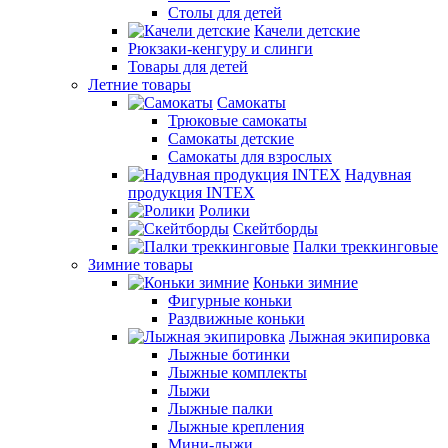
Столы для детей
Качели детские
Рюкзаки-кенгуру и слинги
Товары для детей
Летние товары
Самокаты
Трюковые самокаты
Самокаты детские
Самокаты для взрослых
Надувная
продукция INTEX
Ролики
Скейтборды
Палки треккинговые
Зимние товары
Коньки зимние
Фигурные коньки
Раздвижные коньки
Лыжная экипировка
Лыжные ботинки
Лыжные комплекты
Лыжи
Лыжные палки
Лыжные крепления
Мини-лыжи