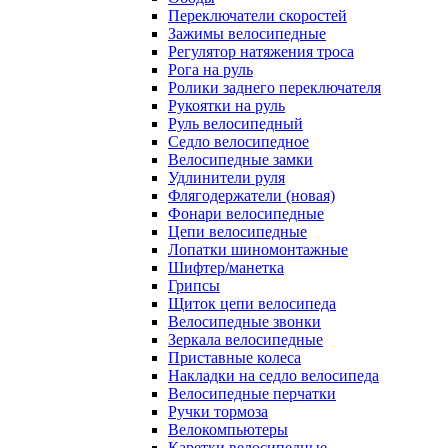
Переключатели скоростей
Зажимы велосипедные
Регулятор натяжения троса
Рога на руль
Ролики заднего переключателя
Рукоятки на руль
Руль велосипедный
Седло велосипедное
Велосипедные замки
Удлинители руля
Флягодержатели (новая)
Фонари велосипедные
Цепи велосипедные
Лопатки шиномонтажные
Шифтер/манетка
Грипсы
Щиток цепи велосипеда
Велосипедные звонки
Зеркала велосипедные
Приставные колеса
Накладки на седло велосипеда
Велосипедные перчатки
Ручки тормоза
Велокомпьютеры
Каретки велосипедные