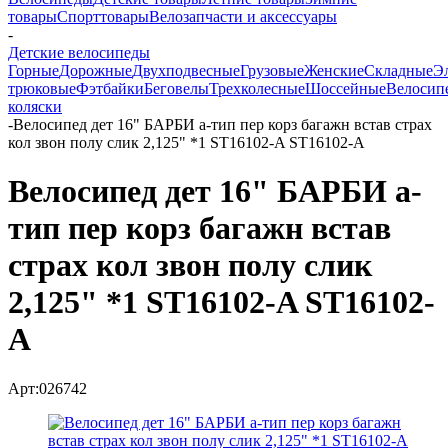
товары
Спорттовары
Велозапчасти и аксессуары
-
Детские велосипеды
Горные
Дорожные
Двухподвесные
Грузовые
Женские
Складные
Э
трюковые
Фэтбайки
Беговелы
Трехколесные
Шоссейные
Велосип
коляски
-
Велосипед дет 16" БАРБИ a-тип пер корз багажн встав страх
кол звон полу слик 2,125" *1 ST16102-A ST16102-A
Велосипед дет 16" БАРБИ a-
тип пер корз багажн встав
страх кол звон полу слик
2,125" *1 ST16102-A ST16102-
A
Арт:026742