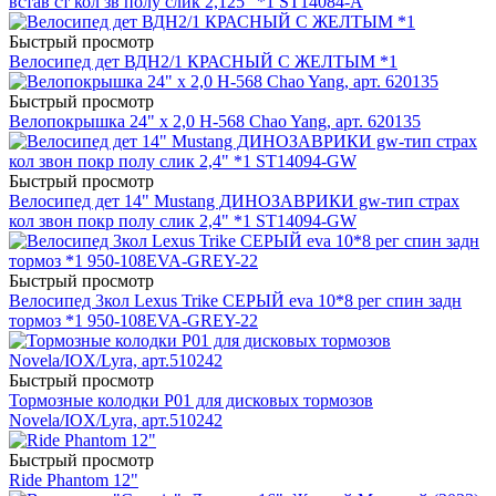
встав ст кол зв полу слик 2,125" *1 ST14084-A
Быстрый просмотр
Велосипед дет ВДН2/1 КРАСНЫЙ С ЖЕЛТЫМ *1
Быстрый просмотр
Велопокрышка 24" х 2,0 H-568 Chao Yang, арт. 620135
Быстрый просмотр
Велосипед дет 14" Mustang ДИНОЗАВРИКИ gw-тип страх
кол звон покр полу слик 2,4" *1 ST14094-GW
Быстрый просмотр
Велосипед 3кол Lexus Trike СЕРЫЙ eva 10*8 рег спин задн
тормоз *1 950-108EVA-GREY-22
Быстрый просмотр
Тормозные колодки P01 для дисковых тормозов
Novela/IOX/Lyra, арт.510242
Быстрый просмотр
Ride Phantom 12"