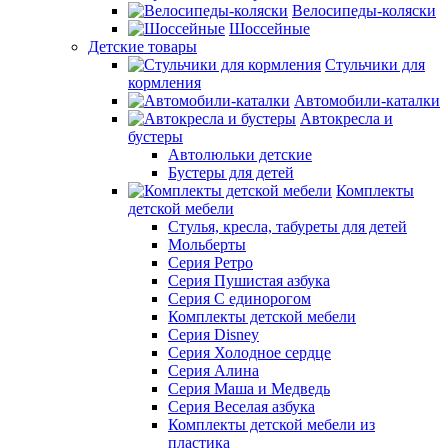
Велосипеды-коляски
Шоссейные
Детские товары
Стульчики для
кормления
Автомобили-каталки
Автокресла и
бустеры
Автолюльки детские
Бустеры для детей
Комплекты
детской мебели
Стулья, кресла, табуреты для детей
Мольберты
Серия Ретро
Серия Пушистая азбука
Серия С единорогом
Комплекты детской мебели
Серия Disney
Серия Холодное сердце
Серия Алина
Серия Маша и Медведь
Серия Веселая азбука
Комплекты детской мебели из
пластика