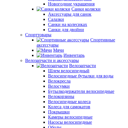
Новогодние украшения
Санки коляски
Аксессуары для санок
Салазки
Санки на колесиках
Санки для двойни
Спорттовары
Спортивные
аксессуары
Мячи
Инвентарь
Велозапчасти и аксессуары
Велозапчасти
Шлем велосипедный
Велосипедные бутылки для воды
Велокресла
Велосумки
Бутылкодержатели велосипедные
Велокорзины
Велосипедные колеса
Колеса для самокатов
Покрышки
Камеры велосипедные
Насосы велосипедные
Ободы