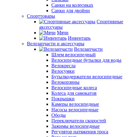
Санки на колесиках
Санки для двойни
Спорттовары
Спортивные
аксессуары
Мячи
Инвентарь
Велозапчасти и аксессуары
Велозапчасти
Шлем велосипедный
Велосипедные бутылки для воды
Велокресла
Велосумки
Бутылкодержатели велосипедные
Велокорзины
Велосипедные колеса
Колеса для самокатов
Покрышки
Камеры велосипедные
Насосы велосипедные
Ободы
Переключатели скоростей
Зажимы велосипедные
Регулятор натяжения троса