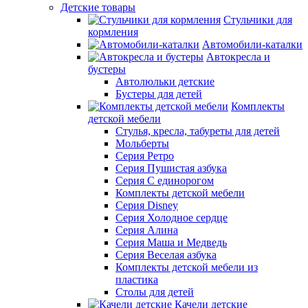
Детские товары
Стульчики для
кормления
Автомобили-каталки
Автокресла и
бустеры
Автолюльки детские
Бустеры для детей
Комплекты
детской мебели
Стулья, кресла, табуреты для детей
Мольберты
Серия Ретро
Серия Пушистая азбука
Серия С единорогом
Комплекты детской мебели
Серия Disney
Серия Холодное сердце
Серия Алина
Серия Маша и Медведь
Серия Веселая азбука
Комплекты детской мебели из
пластика
Столы для детей
Качели детские