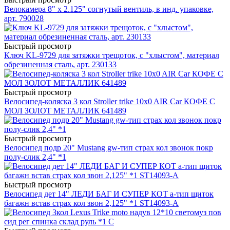
Велокамера 8" x 2.125" согнутый вентиль, в инд. упаковке,
арт. 790028
Быстрый просмотр
Ключ KL-9729 для затяжки трещоток, с "хлыстом", материал
обрезиненная сталь, арт. 230133
Быстрый просмотр
Велосипед-коляска 3 кол Stroller trike 10x0 AIR Car КОФЕ С
МОЛ ЗОЛОТ МЕТАЛЛИК 641489
Быстрый просмотр
Велосипед подр 20" Mustang gw-тип страх кол звонок покр
полу-слик 2,4" *1
Быстрый просмотр
Велосипед дет 14" ЛЕДИ БАГ И СУПЕР КОТ a-тип щиток
багажн встав страх кол звон 2,125" *1 ST14093-A