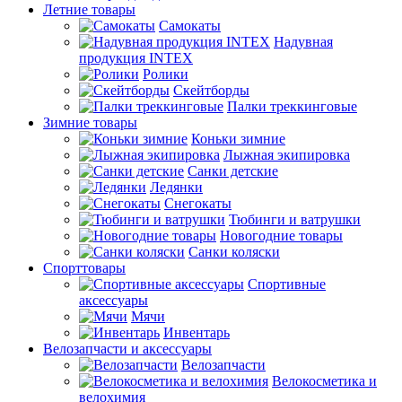
Летние товары
Самокаты
Надувная
продукция INTEX
Ролики
Скейтборды
Палки треккинговые
Зимние товары
Коньки зимние
Лыжная экипировка
Санки детские
Ледянки
Снегокаты
Тюбинги и ватрушки
Новогодние товары
Санки коляски
Спорттовары
Спортивные
аксессуары
Мячи
Инвентарь
Велозапчасти и аксессуары
Велозапчасти
Велокосметика и
велохимия