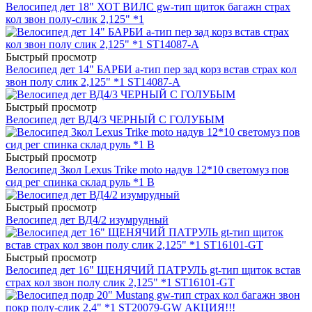
Велосипед дет 18" ХОТ ВИЛС gw-тип щиток багажн страх
кол звон полу-слик 2,125" *1
Быстрый просмотр
Велосипед дет 14" БАРБИ a-тип пер зад корз встав страх кол
звон полу слик 2,125" *1 ST14087-A
Быстрый просмотр
Велосипед дет ВД4/3 ЧЕРНЫЙ С ГОЛУБЫМ
Быстрый просмотр
Велосипед 3кол Lexus Trike moto надув 12*10 светомуз пов
сид рег спинка склад руль *1 В
Быстрый просмотр
Велосипед дет ВД4/2 изумрудный
Быстрый просмотр
Велосипед дет 16" ЩЕНЯЧИЙ ПАТРУЛЬ gt-тип щиток встав
страх кол звон полу слик 2,125" *1 ST16101-GT