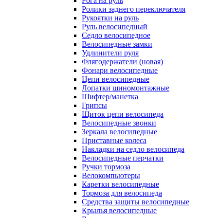
Рога на руль
Ролики заднего переключателя
Рукоятки на руль
Руль велосипедный
Седло велосипедное
Велосипедные замки
Удлинители руля
Флягодержатели (новая)
Фонари велосипедные
Цепи велосипедные
Лопатки шиномонтажные
Шифтер/манетка
Грипсы
Щиток цепи велосипеда
Велосипедные звонки
Зеркала велосипедные
Приставные колеса
Накладки на седло велосипеда
Велосипедные перчатки
Ручки тормоза
Велокомпьютеры
Каретки велосипедные
Тормоза для велосипеда
Средства защиты велосипедные
Крылья велосипедные