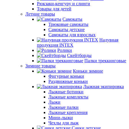
Рюкзаки-кенгуру и слинги
Товары для детей
Летние товары
Самокаты
Трюковые самокаты
Самокаты детские
Самокаты для взрослых
Надувная
продукция INTEX
Ролики
Скейтборды
Палки треккинговые
Зимние товары
Коньки зимние
Фигурные коньки
Раздвижные коньки
Лыжная экипировка
Лыжные ботинки
Лыжные комплекты
Лыжи
Лыжные палки
Лыжные крепления
Мини-лыжи
Чехлы для лыж
Санки детские