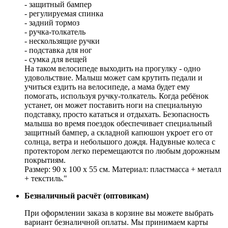
- защитный бампер
- регулируемая спинка
- задний тормоз
- ручка-толкатель
- нескользящие ручки
- подставка для ног
- сумка для вещей
На таком велосипеде выходить на прогулку - одно
удовольствие. Малыш может сам крутить педали и
учиться ездить на велосипеде, а мама будет ему
помогать, используя ручку-толкатель. Когда ребёнок
устанет, он может поставить ноги на специальную
подставку, просто кататься и отдыхать. Безопасность
малыша во время поездок обеспечивает специальный
защитный бампер, а складной капюшон укроет его от
солнца, ветра и небольшого дождя. Надувные колеса с
протектором легко перемещаются по любым дорожным
покрытиям.
Размер: 90 х 100 х 55 см. Материал: пластмасса + металл
+ текстиль."
Безналичный расчёт (оптовикам)
При оформлении заказа в корзине вы можете выбрать
вариант безналичной оплаты. Мы принимаем карты