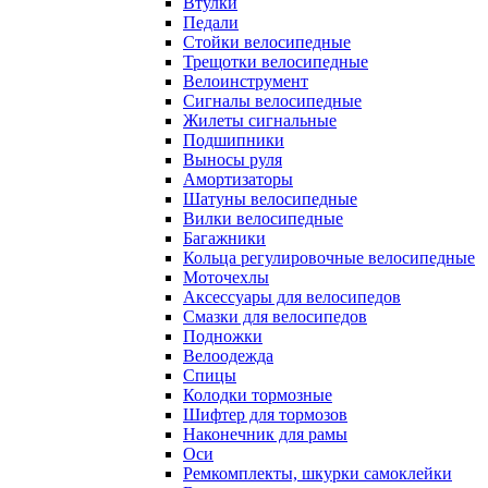
Втулки
Педали
Стойки велосипедные
Трещотки велосипедные
Велоинструмент
Сигналы велосипедные
Жилеты сигнальные
Подшипники
Выносы руля
Амортизаторы
Шатуны велосипедные
Вилки велосипедные
Багажники
Кольца регулировочные велосипедные
Моточехлы
Аксессуары для велосипедов
Смазки для велосипедов
Подножки
Велоодежда
Спицы
Колодки тормозные
Шифтер для тормозов
Наконечник для рамы
Оси
Ремкомплекты, шкурки самоклейки