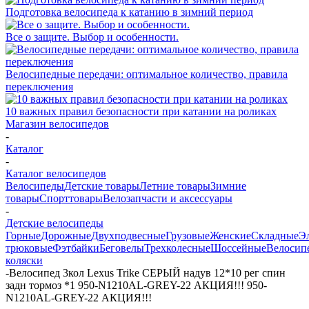
Подготовка велосипеда к катанию в зимний период
Все о защите. Выбор и особенности.
Велосипедные передачи: оптимальное количество, правила
переключения
10 важных правил безопасности при катании на роликах
Магазин велосипедов
-
Каталог
-
Каталог велосипедов
Велосипеды
Детские товары
Летние товары
Зимние
товары
Спорттовары
Велозапчасти и аксессуары
-
Детские велосипеды
Горные
Дорожные
Двухподвесные
Грузовые
Женские
Складные
Э
трюковые
Фэтбайки
Беговелы
Трехколесные
Шоссейные
Велосип
коляски
-
Велосипед 3кол Lexus Trike СЕРЫЙ надув 12*10 рег спин
задн тормоз *1 950-N1210AL-GREY-22 АКЦИЯ!!! 950-
N1210AL-GREY-22 АКЦИЯ!!!