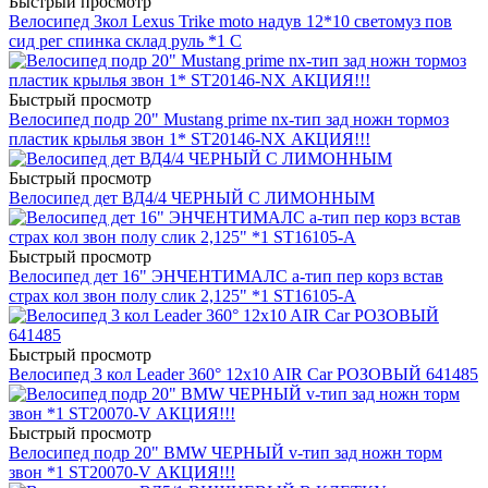
Быстрый просмотр
Велосипед 3кол Lexus Trike moto надув 12*10 светомуз пов
сид рег спинка склад руль *1 С
Быстрый просмотр
Велосипед подр 20" Mustang prime nx-тип зад ножн тормоз
пластик крылья звон 1* ST20146-NX АКЦИЯ!!!
Быстрый просмотр
Велосипед дет ВД4/4 ЧЕРНЫЙ С ЛИМОННЫМ
Быстрый просмотр
Велосипед дет 16" ЭНЧЕНТИМАЛС a-тип пер корз встав
страх кол звон полу слик 2,125" *1 ST16105-A
Быстрый просмотр
Велосипед 3 кол Leader 360° 12x10 AIR Car РОЗОВЫЙ 641485
Быстрый просмотр
Велосипед подр 20" BMW ЧЕРНЫЙ v-тип зад ножн торм
звон *1 ST20070-V АКЦИЯ!!!