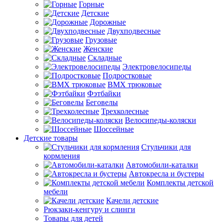
Горные
Детские
Дорожные
Двухподвесные
Грузовые
Женские
Складные
Электровелосипеды
Подростковые
BMX трюковые
Фэтбайки
Беговелы
Трехколесные
Велосипеды-коляски
Шоссейные
Детские товары
Стульчики для
кормления
Автомобили-каталки
Автокресла и бустеры
Комплекты детской
мебели
Качели детские
Рюкзаки-кенгуру и слинги
Товары для детей