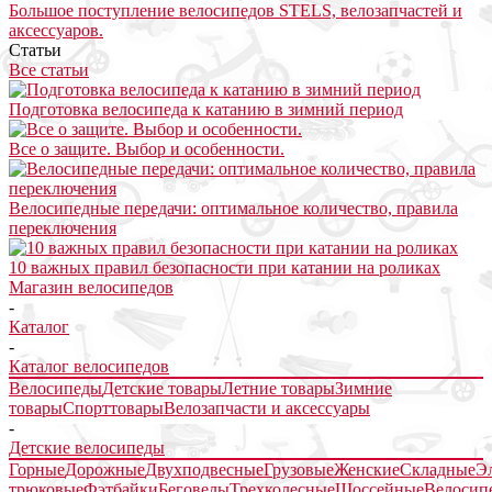
Большое поступление велосипедов STELS, велозапчастей и
аксессуаров.
Статьи
Все статьи
Подготовка велосипеда к катанию в зимний период
Все о защите. Выбор и особенности.
Велосипедные передачи: оптимальное количество, правила
переключения
10 важных правил безопасности при катании на роликах
Магазин велосипедов
-
Каталог
-
Каталог велосипедов
Велосипеды
Детские товары
Летние товары
Зимние
товары
Спорттовары
Велозапчасти и аксессуары
-
Детские велосипеды
Горные
Дорожные
Двухподвесные
Грузовые
Женские
Складные
Э
трюковые
Фэтбайки
Беговелы
Трехколесные
Шоссейные
Велосип