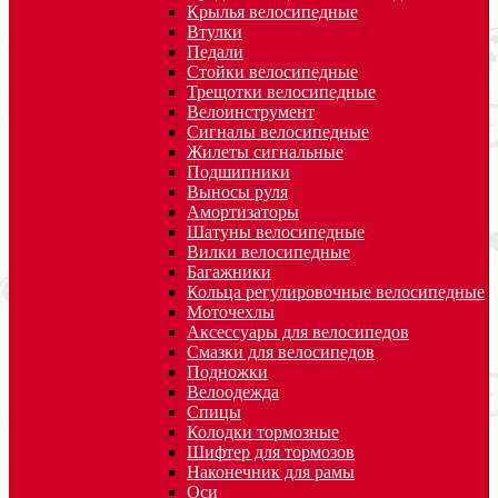
Крылья велосипедные
Втулки
Педали
Стойки велосипедные
Трещотки велосипедные
Велоинструмент
Сигналы велосипедные
Жилеты сигнальные
Подшипники
Выносы руля
Амортизаторы
Шатуны велосипедные
Вилки велосипедные
Багажники
Кольца регулировочные велосипедные
Моточехлы
Аксессуары для велосипедов
Смазки для велосипедов
Подножки
Велоодежда
Спицы
Колодки тормозные
Шифтер для тормозов
Наконечник для рамы
Оси