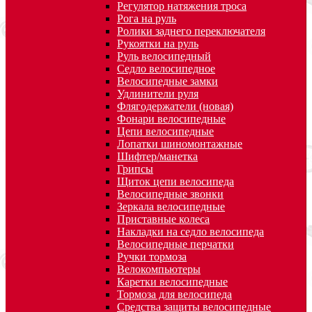
Регулятор натяжения троса
Рога на руль
Ролики заднего переключателя
Рукоятки на руль
Руль велосипедный
Седло велосипедное
Велосипедные замки
Удлинители руля
Флягодержатели (новая)
Фонари велосипедные
Цепи велосипедные
Лопатки шиномонтажные
Шифтер/манетка
Грипсы
Щиток цепи велосипеда
Велосипедные звонки
Зеркала велосипедные
Приставные колеса
Накладки на седло велосипеда
Велосипедные перчатки
Ручки тормоза
Велокомпьютеры
Каретки велосипедные
Тормоза для велосипеда
Средства защиты велосипедные