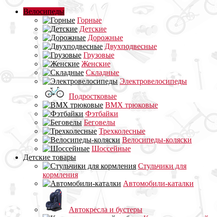
Велосипеды
Горные
Детские
Дорожные
Двухподвесные
Грузовые
Женские
Складные
Электровелосипеды
Подростковые
BMX трюковые
Фэтбайки
Беговелы
Трехколесные
Велосипеды-коляски
Шоссейные
Детские товары
Стульчики для
кормления
Автомобили-каталки
Автокресла и бустеры