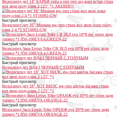
Велосипед дет 14" БАРБИ extra a-тип пер зад корз встав страх
кол звон полу слик 2,125" *1 АКЦИЯ!!!
Быстрый просмотр
Велосипед дет 16" Mustang gw-тип страх кол звон покр полу-
слик 2,4 *1 ST16092-GW
Быстрый просмотр
Велосипед 3кол Lexus Trike СВ ЗЕЛ eva 10*8 рег спин задн
тормоз *1 950-108EVA-LGREEN-22
Быстрый просмотр
Велосипед дет ВД4/3 ЧЕРНЫЙ С ГОЛУБЫМ
Быстрый просмотр
Велосипед дет 18" ХОТ ВИЛС gw-тип щиток багажн страх
кол звон полу-слик 2,125" *1
Быстрый просмотр
Велосипед 3кол Lexus Trike ОРАНЖ eva 10*8 рег спин задн
тормоз *1 950-108EVA-ORANGE-22