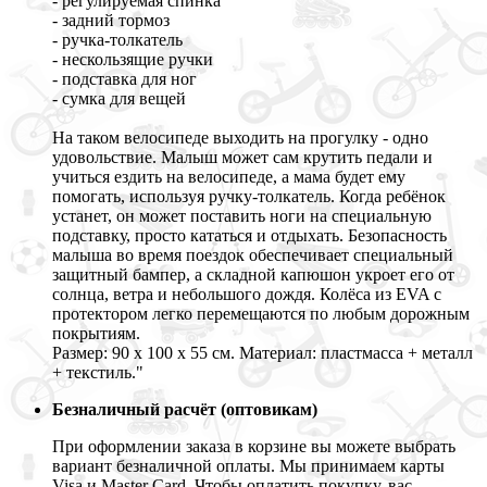
- регулируемая спинка
- задний тормоз
- ручка-толкатель
- нескользящие ручки
- подставка для ног
- сумка для вещей
На таком велосипеде выходить на прогулку - одно
удовольствие. Малыш может сам крутить педали и
учиться ездить на велосипеде, а мама будет ему
помогать, используя ручку-толкатель. Когда ребёнок
устанет, он может поставить ноги на специальную
подставку, просто кататься и отдыхать. Безопасность
малыша во время поездок обеспечивает специальный
защитный бампер, а складной капюшон укроет его от
солнца, ветра и небольшого дождя. Колёса из EVA с
протектором легко перемещаются по любым дорожным
покрытиям.
Размер: 90 х 100 х 55 см. Материал: пластмасса + металл
+ текстиль."
Безналичный расчёт (оптовикам)
При оформлении заказа в корзине вы можете выбрать
вариант безналичной оплаты. Мы принимаем карты
Visa и Master Card. Чтобы оплатить покупку, вас