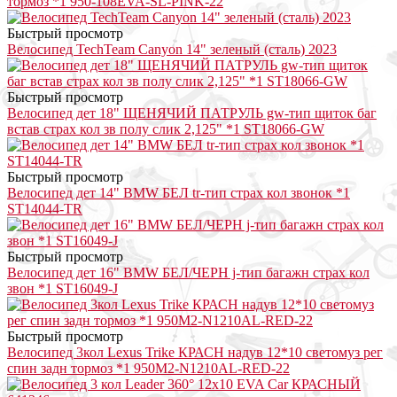
тормоз *1 950-108EVA-SL-PINK-22
Быстрый просмотр
Велосипед TechTeam Canyon 14" зеленый (сталь) 2023
Быстрый просмотр
Велосипед дет 18" ЩЕНЯЧИЙ ПАТРУЛЬ gw-тип щиток баг
встав страх кол зв полу слик 2,125" *1 ST18066-GW
Быстрый просмотр
Велосипед дет 14" BMW БЕЛ tr-тип страх кол звонок *1
ST14044-TR
Быстрый просмотр
Велосипед дет 16" BMW БЕЛ/ЧЕРН j-тип багажн страх кол
звон *1 ST16049-J
Быстрый просмотр
Велосипед 3кол Lexus Trike КРАСН надув 12*10 светомуз рег
спин задн тормоз *1 950M2-N1210AL-RED-22