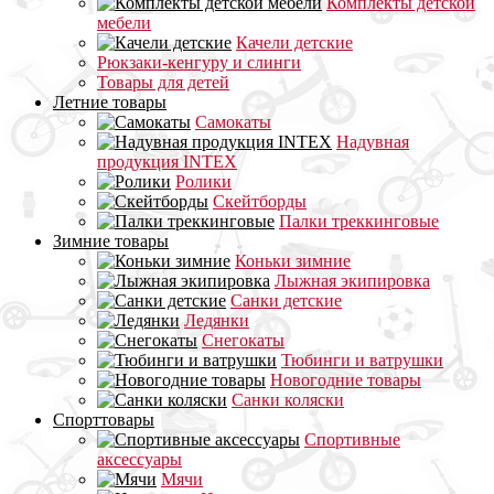
Комплекты детской
мебели
Качели детские
Рюкзаки-кенгуру и слинги
Товары для детей
Летние товары
Самокаты
Надувная
продукция INTEX
Ролики
Скейтборды
Палки треккинговые
Зимние товары
Коньки зимние
Лыжная экипировка
Санки детские
Ледянки
Снегокаты
Тюбинги и ватрушки
Новогодние товары
Санки коляски
Спорттовары
Спортивные
аксессуары
Мячи