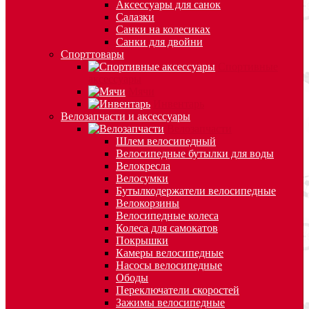
Аксессуары для санок
Салазки
Санки на колесиках
Санки для двойни
Спорттовары
Спортивные
аксессуары
Мячи
Инвентарь
Велозапчасти и аксессуары
Велозапчасти
Шлем велосипедный
Велосипедные бутылки для воды
Велокресла
Велосумки
Бутылкодержатели велосипедные
Велокорзины
Велосипедные колеса
Колеса для самокатов
Покрышки
Камеры велосипедные
Насосы велосипедные
Ободы
Переключатели скоростей
Зажимы велосипедные