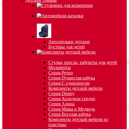
Детские товары
Стульчики для
кормления
Автомобили-
каталки
Автокресла и бустеры
Автолюльки детские
Бустеры для детей
Комплекты
детской мебели
Стулья, кресла, табуреты для детей
Мольберты
Серия Ретро
Серия Пушистая азбука
Серия С единорогом
Комплекты детской мебели
Серия Disney
Серия Холодное сердце
Серия Алина
Серия Маша и Медведь
Серия Веселая азбука
Комплекты детской мебели из
пластика