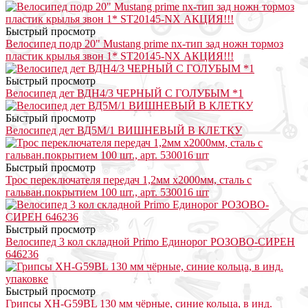
Быстрый просмотр
Велосипед подр 20" Mustang prime nx-тип зад ножн тормоз
пластик крылья звон 1* ST20145-NX АКЦИЯ!!!
Быстрый просмотр
Велосипед дет ВДН4/3 ЧЕРНЫЙ С ГОЛУБЫМ *1
Быстрый просмотр
Велосипед дет ВД5М/1 ВИШНЕВЫЙ В КЛЕТКУ
Быстрый просмотр
Трос переключателя передач 1,2мм х2000мм, сталь с
гальван.покрытием 100 шт., арт. 530016 шт
Быстрый просмотр
Велосипед 3 кол складной Primo Единорог РОЗОВО-СИРЕН
646236
Быстрый просмотр
Грипсы XH-G59BL 130 мм чёрные, синие кольца, в инд.