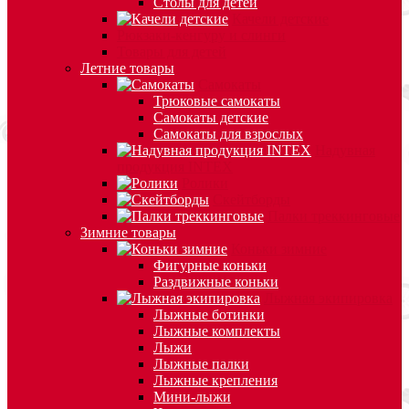
Столы для детей
Качели детские
Рюкзаки-кенгуру и слинги
Товары для детей
Летние товары
Самокаты
Трюковые самокаты
Самокаты детские
Самокаты для взрослых
Надувная
продукция INTEX
Ролики
Скейтборды
Палки треккинговые
Зимние товары
Коньки зимние
Фигурные коньки
Раздвижные коньки
Лыжная экипировка
Лыжные ботинки
Лыжные комплекты
Лыжи
Лыжные палки
Лыжные крепления
Мини-лыжи