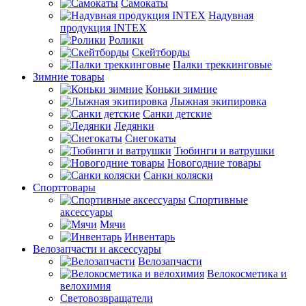
Самокаты
Надувная
продукция INTEX
Ролики
Скейтборды
Палки треккинговые
Зимние товары
Коньки зимние
Лыжная экипировка
Санки детские
Ледянки
Снегокаты
Тюбинги и ватрушки
Новогодние товары
Санки коляски
Спорттовары
Спортивные
аксессуары
Мячи
Инвентарь
Велозапчасти и аксессуары
Велозапчасти
Велокосметика и
велохимия
Световозвращатели