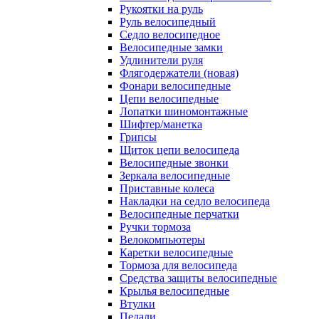
Рукоятки на руль
Руль велосипедный
Седло велосипедное
Велосипедные замки
Удлинители руля
Флягодержатели (новая)
Фонари велосипедные
Цепи велосипедные
Лопатки шиномонтажные
Шифтер/манетка
Грипсы
Щиток цепи велосипеда
Велосипедные звонки
Зеркала велосипедные
Приставные колеса
Накладки на седло велосипеда
Велосипедные перчатки
Ручки тормоза
Велокомпьютеры
Каретки велосипедные
Тормоза для велосипеда
Средства защиты велосипедные
Крылья велосипедные
Втулки
Педали