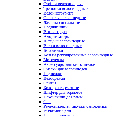
Стойки велосипедные
Трещотки велосипедные
Велоинструмент
Сигналы велосипедные
Жилеты сигнальные
Подшипники
Выносы руля
Амортизаторы
Шатуны велосипедные
Вилки велосипедные
Багажники
Кольца регулировочные велосипедные
Моточехлы
Аксессуары для велосипедов
Смазки для велосипедов
Подножки
Велоодежда
Спицы
Колодки тормозные
Шифтер для тормозов
Наконечник для рамы
Оси
Ремкомплекты, шкурки самоклейки
Выжимки цепи
Пальцы подседельные