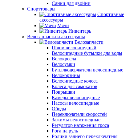
Санки для двойни
Спорттовары
Спортивные
аксессуары
Мячи
Инвентарь
Велозапчасти и аксессуары
Велозапчасти
Шлем велосипедный
Велосипедные бутылки для воды
Велокресла
Велосумки
Бутылкодержатели велосипедные
Велокорзины
Велосипедные колеса
Колеса для самокатов
Покрышки
Камеры велосипедные
Насосы велосипедные
Ободы
Переключатели скоростей
Зажимы велосипедные
Регулятор натяжения троса
Рога на руль
Ролики заднего переключателя