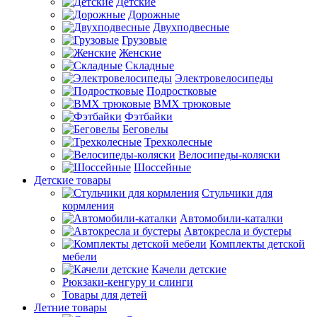
Детские
Дорожные
Двухподвесные
Грузовые
Женские
Складные
Электровелосипеды
Подростковые
BMX трюковые
Фэтбайки
Беговелы
Трехколесные
Велосипеды-коляски
Шоссейные
Детские товары
Стульчики для
кормления
Автомобили-каталки
Автокресла и бустеры
Комплекты детской
мебели
Качели детские
Рюкзаки-кенгуру и слинги
Товары для детей
Летние товары