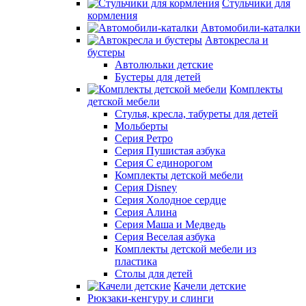
Стульчики для
кормления
Автомобили-каталки
Автокресла и
бустеры
Автолюльки детские
Бустеры для детей
Комплекты
детской мебели
Стулья, кресла, табуреты для детей
Мольберты
Серия Ретро
Серия Пушистая азбука
Серия С единорогом
Комплекты детской мебели
Серия Disney
Серия Холодное сердце
Серия Алина
Серия Маша и Медведь
Серия Веселая азбука
Комплекты детской мебели из
пластика
Столы для детей
Качели детские
Рюкзаки-кенгуру и слинги